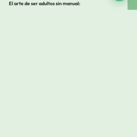
El arte de ser adultos sin manual:
cómo bancársela sin romperse en el intento Escrito por
Lic.