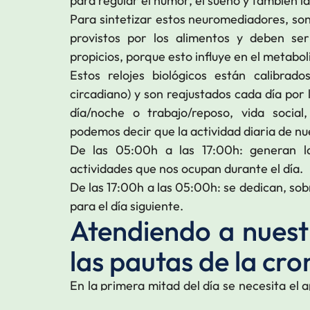
para regular el humor, el sueño y también l
Para sintetizar estos neuromediadores, so
provistos por los alimentos y deben se
propicios, porque esto influye en el metabol
Estos relojes biológicos están calibrad
circadiano) y son reajustados cada día por 
día/noche o trabajo/reposo, vida social
podemos decir que la actividad diaria de nue
De las 05:00h a las 17:00h: generan la
actividades que nos ocupan durante el día.
De las 17:00h a las 05:00h: se dedican, sob
para el día siguiente.
Atendiendo a nuestr
las pautas de la cro
En la primera mitad del día se necesita el 
lograr la síntesis de Dopamina y Noradrena