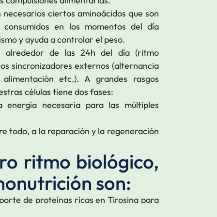
as compulsiones alimentarias.
n necesarios ciertos aminoácidos que son
r consumidos en los momentos del día
ismo y ayuda a controlar el peso.
os alrededor de las 24h del día (ritmo
los sincronizadores externos (alternancia
, alimentación etc.). A grandes rasgos
stras células tiene dos fases:
 energía necesaria para las múltiples
re todo, a la reparación y la regeneración
o ritmo biológico,
nonutrición son:
aporte de proteínas ricas en Tirosina para
lina que permiten la activación física y