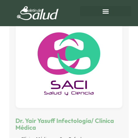
Directorio de Salud
Turnos de Farmacias
Dr. Yair Yasuff Infectología/ Clínica
Médica