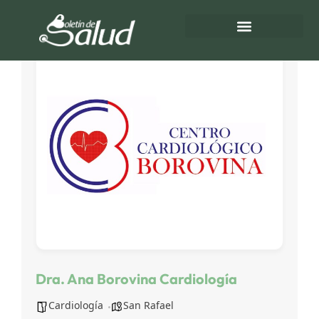
Directorio de Salud
Turnos de Farmacias
Dra. Ana Borovina Cardiología
Cardiología
San Rafael