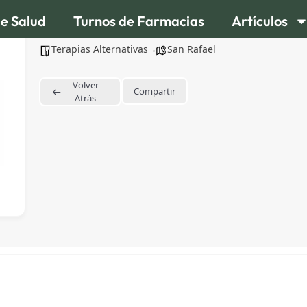
de Salud
Turnos de Farmacias
Artículos
Gabriela Lopez Biodecodificación &#8211, 
Terapias Alternativas
San Rafael
Volver
Compartir
Atrás