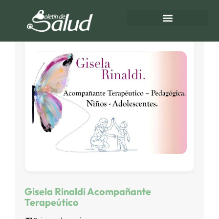
Directorio de Salud
Turnos de Farmacias
Gisela Rinaldi Acompañante
Terapeútico