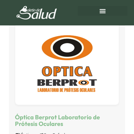
Directorio de Salud
Turnos de Farmacias
Óptica Berprot Laboratorio de
Prótesis Oculares