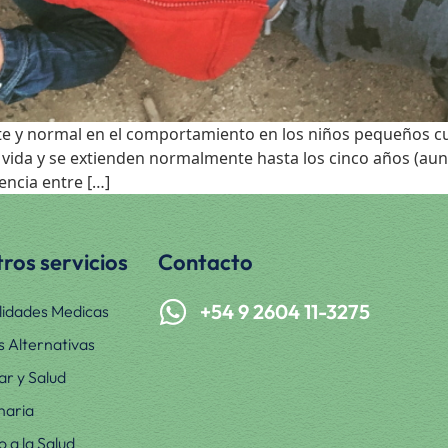
nte y normal en el comportamiento en los niños pequeños c
e vida y se extienden normalmente hasta los cinco años (a
ncia entre […]
ros servicios
Contacto
+54 9 2604 11-3275
lidades Medicas
s Alternativas
ar y Salud
naria
 a la Salud