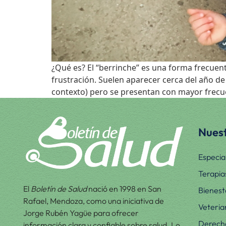
¿Qué es? El “berrinche” es una forma frecue
frustración. Suelen aparecer cerca del año d
contexto) pero se presentan con mayor frecue
Nuest
Especia
Terapia
El
Boletín de Salud
nació en 1998 en San
Bienest
Rafael, Mendoza, como una iniciativa de
Veteria
Jorge Rubén Yagüe para ofrecer
Derecho
información clara y confiable sobre salud. Lo