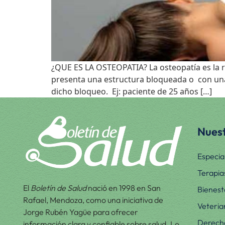
¿QUE ES LA OSTEOPATIA? La osteopatía es la ra
presenta una estructura bloqueada o con una
dicho bloqueo. Ej: paciente de 25 años […]
Nuest
Especia
Terapia
El
Boletín de Salud
nació en 1998 en San
Bienest
Rafael, Mendoza, como una iniciativa de
Veteria
Jorge Rubén Yagüe para ofrecer
Derecho
información clara y confiable sobre salud. Lo