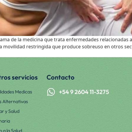
ma de la medicina que trata enfermedades relacionadas a la
 movilidad restringida que produce sobreuso en otros sec
ros servicios
Contacto
+54 9 2604 11-3275
lidades Medicas
s Alternativas
ar y Salud
naria
 a la Salud