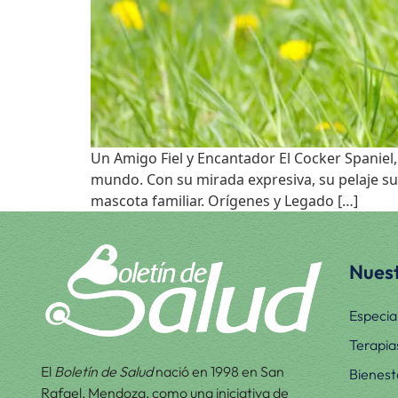
Un Amigo Fiel y Encantador El Cocker Spaniel,
mundo. Con su mirada expresiva, su pelaje s
mascota familiar. Orígenes y Legado […]
Nuest
Especia
Terapia
El
Boletín de Salud
nació en 1998 en San
Bienest
Rafael, Mendoza, como una iniciativa de