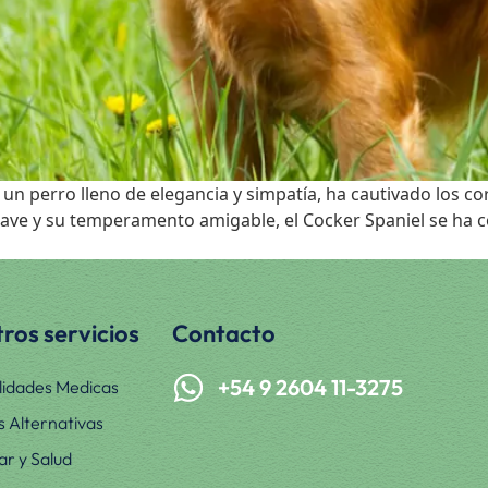
 un perro lleno de elegancia y simpatía, ha cautivado los c
uave y su temperamento amigable, el Cocker Spaniel se ha 
ros servicios
Contacto
+54 9 2604 11-3275
lidades Medicas
s Alternativas
ar y Salud