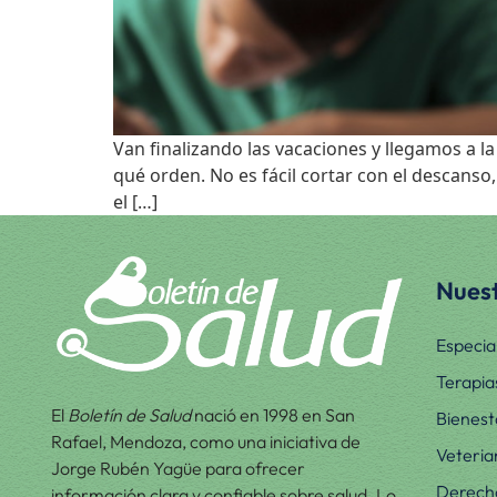
Van finalizando las vacaciones y llegamos a l
qué orden. No es fácil cortar con el descanso, 
el […]
Nuest
Especia
Terapia
El
Boletín de Salud
nació en 1998 en San
Bienest
Rafael, Mendoza, como una iniciativa de
Veteria
Jorge Rubén Yagüe para ofrecer
Derecho
información clara y confiable sobre salud. Lo