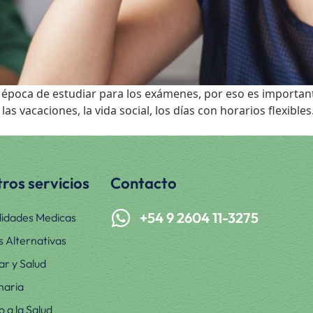
a época de estudiar para los exámenes, por eso es important
las vacaciones, la vida social, los días con horarios flexib
ros servicios
Contacto
+54 9 2604 11-3275
lidades Medicas
s Alternativas
ar y Salud
naria
 a la Salud