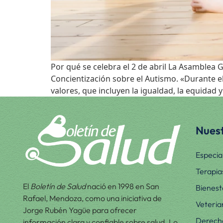
Por qué se celebra el 2 de abril La Asamblea
Concientización sobre el Autismo. «Durante 
valores, que incluyen la igualdad, la equidad y 
Nuest
Especia
Terapia
El
Boletín de Salud
nació en 1998 en San
Bienest
Rafael, Mendoza, como una iniciativa de
Veteria
Jorge Rubén Yagüe para ofrecer
Derecho
información clara y confiable sobre salud. Lo