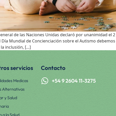
 General de las Naciones Unidas declaró por unanimidad el 2
el Día Mundial de Concienciación sobre el Autismo debemo
la inclusión, […]
ros servicios
Contacto
+54 9 2604 11-3275
lidades Medicas
s Alternativas
ar y Salud
naria
 a la Salud