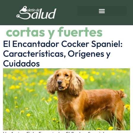
Etiqueta:
extremidades
Directorio de Salud
Turnos de Farmacias
cortas y fuertes
El Encantador Cocker Spaniel:
Características, Orígenes y
Cuidados