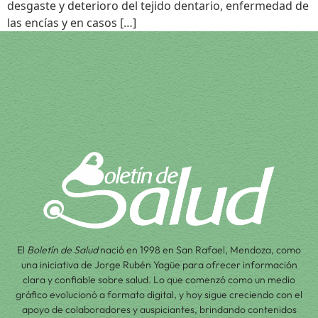
desgaste y deterioro del tejido dentario, enfermedad de
las encías y en casos […]
El
Boletín de Salud
nació en 1998 en San Rafael, Mendoza, como
una iniciativa de Jorge Rubén Yagüe para ofrecer información
clara y confiable sobre salud. Lo que comenzó como un medio
gráfico evolucionó a formato digital, y hoy sigue creciendo con el
apoyo de colaboradores y auspiciantes, brindando contenidos