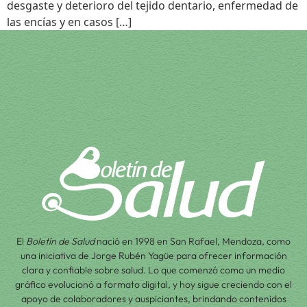
desgaste y deterioro del tejido dentario, enfermedad de
las encías y en casos […]
El
Boletín de Salud
nació en 1998 en San Rafael, Mendoza, como
una iniciativa de Jorge Rubén Yagüe para ofrecer información
clara y confiable sobre salud. Lo que comenzó como un medio
gráfico evolucionó a formato digital, y hoy sigue creciendo con el
apoyo de colaboradores y auspiciantes, brindando contenidos