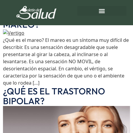
Etiqueta:
Sintomas
¿SUFRIS DE VÉRTIGO O
MAREO?
Directorio de Salud
Turnos de Farmacias
¿Qué es el mareo? El mareo es un síntoma muy difícil de
describir. Es una sensación desagradable que suele
presentarse al girar la cabeza, al inclinarse o al
levantarse. Es una sensación NO MOVIL, de
desorientación espacial. En cambio, el vértigo, se
caracteriza por la sensación de que uno o el ambiente
que lo rodea […]
¿QUÉ ES EL TRASTORNO
BIPOLAR?