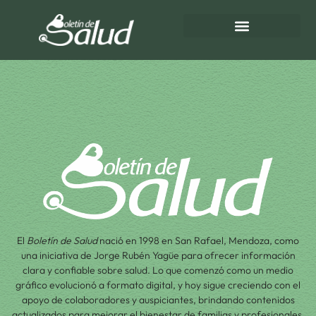
Ubicación
Directorio de Salud
Turnos de Farmacias
El
Boletín de Salud
nació en 1998 en San Rafael, Mendoza, como
una iniciativa de Jorge Rubén Yagüe para ofrecer información
clara y confiable sobre salud. Lo que comenzó como un medio
gráfico evolucionó a formato digital, y hoy sigue creciendo con el
apoyo de colaboradores y auspiciantes, brindando contenidos
actualizados para mejorar el bienestar de familias y profesionales.