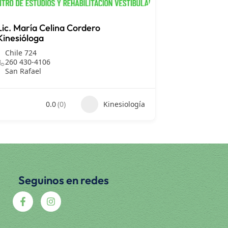
Lic. María Celina Cordero
Kinesióloga
Chile 724
260 430-4106
San Rafael
0.0
(0)
Kinesiología
Seguinos en redes