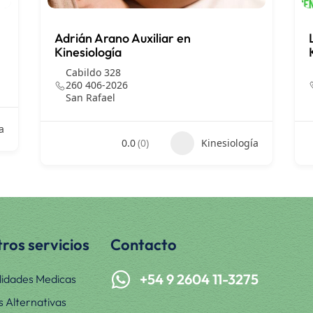
Adrián Arano Auxiliar en
Kinesiología
Cabildo 328
260 406-2026
San Rafael
a
0.0
(0)
Kinesiología
ros servicios
Contacto
+54 9 2604 11-3275
lidades Medicas
s Alternativas