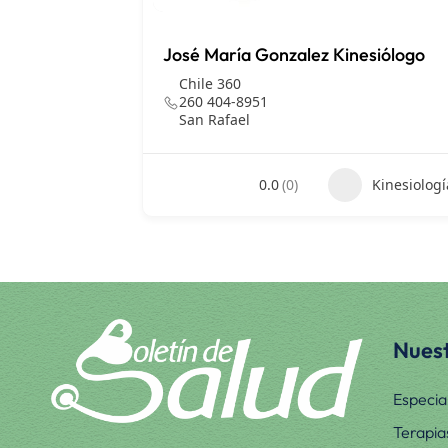
José María Gonzalez Kinesiólogo
Chile 360
260 404-8951
San Rafael
0.0
(0)
Kinesiologí
Nuest
Especia
Terapia