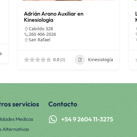
Adrián Arano Auxiliar en
Kinesiología
Cabildo 328
260 406-2026
San Rafael
a
0.0
(0)
Kinesiología
ros servicios
Contacto
+54 9 2604 11-3275
lidades Medicas
s Alternativas