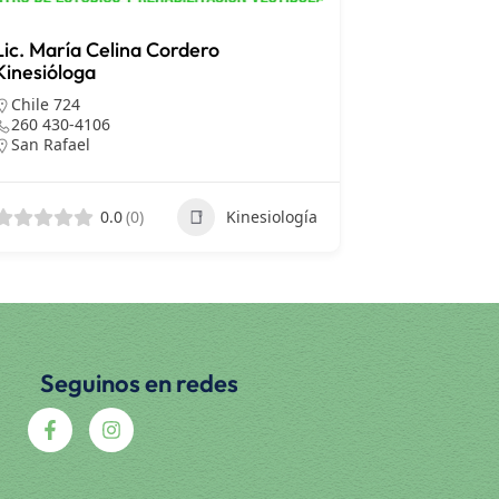
Lic. María Celina Cordero
Kinesióloga
Chile 724
260 430-4106
San Rafael
0.0
(0)
Kinesiología
Seguinos en redes