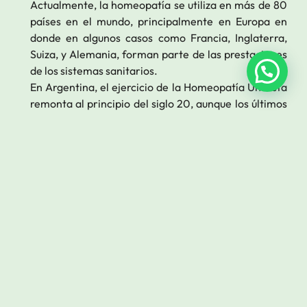
Actualmente, la homeopatía se utiliza en más de 80
países en el mundo, principalmente en Europa en
donde en algunos casos como Francia, Inglaterra,
Suiza, y Alemania, forman parte de las prestaciones
de los sistemas sanitarios.
En Argentina, el ejercicio de la Homeopatía Unicista
remonta al principio del siglo 20, aunque los últimos
años, algunos médicos han usurpado el nombre de la
Homeopatía, ofreciendo a sus pacientes,
una mezcla
de sustancias químicas
,
» no homeopáticas «
, como
anfetaminas, diuréticos, antidepresivos etc., para
bajar de peso, alterando el metabolismo y poniendo
en riesgo la salud de estos pacientes.
Colaboración de: Dr. Omar Hazimeh- Médico
Homeópata