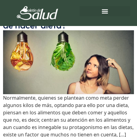
Etiqueta:
Control
¿Controlas tu mente a la hora
de hacer dieta?
Directorio de Salud
Turnos de Farmacias
Normalmente, quienes se plantean como meta perder
algunos kilos de más, optando para ello por una dieta,
piensan en los alimentos que deben comer y aquellos
que no, es decir, centran su atención en los alimentos y
aun cuando es innegable su protagonismo en las dietas,
existe un factor que muchos no tienen en cuenta, […]