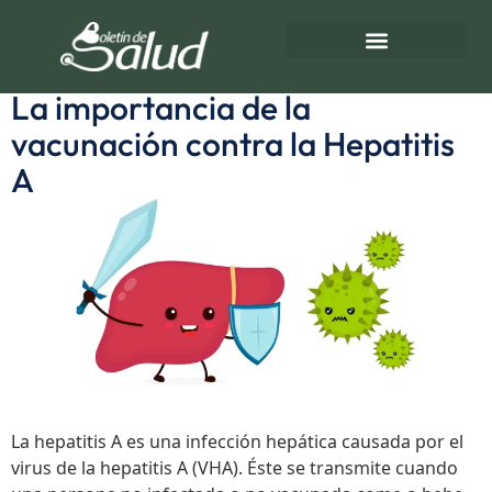
Etiqueta:
Hepatitis
A
Directorio de Salud
Turnos de Farmacias
La importancia de la
vacunación contra la Hepatitis
A
La hepatitis A es una infección hepática causada por el
virus de la hepatitis A (VHA). Éste se transmite cuando