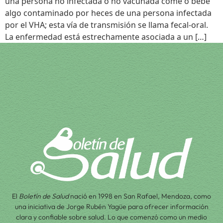
una persona no infectada o no vacunada come o bebe
algo contaminado por heces de una persona infectada
por el VHA; esta vía de transmisión se llama fecal-oral.
La enfermedad está estrechamente asociada a un […]
El
Boletín de Salud
nació en 1998 en San Rafael, Mendoza, como
una iniciativa de Jorge Rubén Yagüe para ofrecer información
clara y confiable sobre salud. Lo que comenzó como un medio