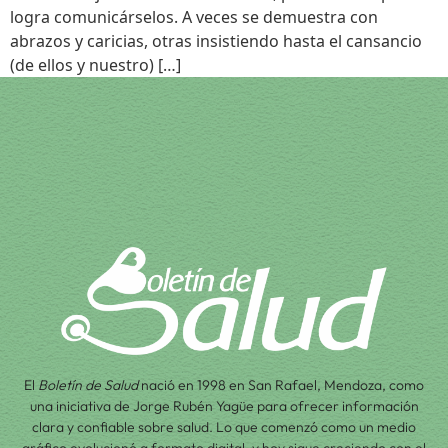
logra comunicárselos. A veces se demuestra con
abrazos y caricias, otras insistiendo hasta el cansancio
(de ellos y nuestro) […]
El
Boletín de Salud
nació en 1998 en San Rafael, Mendoza, como
una iniciativa de Jorge Rubén Yagüe para ofrecer información
clara y confiable sobre salud. Lo que comenzó como un medio
gráfico evolucionó a formato digital, y hoy sigue creciendo con el