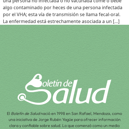
una persona no infectada o no vacunada come o bebe
algo contaminado por heces de una persona infectada
por el VHA; esta vía de transmisión se llama fecal-oral.
La enfermedad está estrechamente asociada a un […]
El
Boletín de Salud
nació en 1998 en San Rafael, Mendoza, como
una iniciativa de Jorge Rubén Yagüe para ofrecer información
clara y confiable sobre salud. Lo que comenzó como un medio