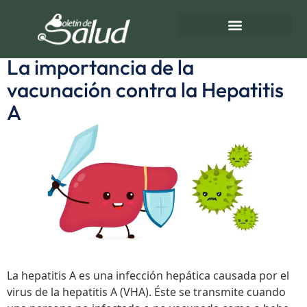
Etiqueta:
Infección
hepática
Directorio de Salud
Turnos de Farmacias
La importancia de la
vacunación contra la Hepatitis
A
La hepatitis A es una infección hepática causada por el
virus de la hepatitis A (VHA). Éste se transmite cuando