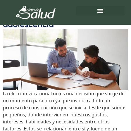
Etiqueta:
Intereses
Elección vocacional en la
adolescencia
Directorio de Salud
Turnos de Farmacias
La elección vocacional no es una decisión que surge de
un momento para otro ya que involucra todo un
proceso de construcción que se inicia desde que somos
pequeños, donde intervienen nuestros gustos,
intereses, habilidades y necesidades entre otros
factores. Estos se relacionan entre sí y, luego de un