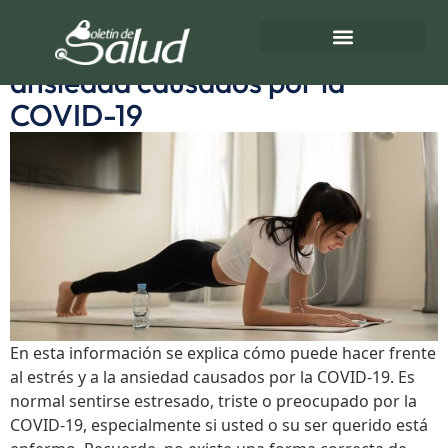
Etiqueta:
Triste
Cómo hacer frente al estrés y la
ansiedad causados por la
Directorio de Salud
Turnos de Farmacias
COVID-19
En esta información se explica cómo puede hacer frente
al estrés y a la ansiedad causados por la COVID-19. Es
normal sentirse estresado, triste o preocupado por la
COVID-19, especialmente si usted o su ser querido está