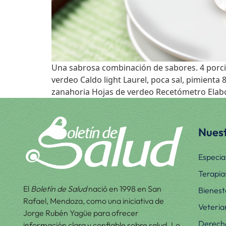
Una sabrosa combinación de sabores. 4 porcio
verdeo Caldo light Laurel, poca sal, pimienta
zanahoria Hojas de verdeo Recetómetro Elabo
Nuest
Especia
Terapia
El
Boletín de Salud
nació en 1998 en San
Bienest
Rafael, Mendoza, como una iniciativa de
Veteria
Jorge Rubén Yagüe para ofrecer
Derecho
información clara y confiable sobre salud. Lo