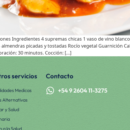
nes Ingredientes 4 supremas chicas 1 vaso de vino blanco 
 8 almendras picadas y tostadas Rocío vegetal Guarnición Cal
ración: 30 minutos. Cocción: […]
ros servicios
Contacto
+54 9 2604 11-3275
lidades Medicas
s Alternativas
ar y Salud
naria
 a la Salud