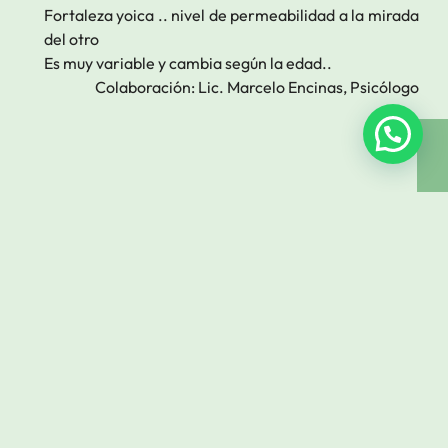
Fortaleza yoica .. nivel de permeabilidad a la mirada
del otro
Es muy variable y cambia según la edad..
Colaboración: Lic. Marcelo Encinas,
Psicólogo
También te puede gustar.
Cuando la violencia habla: lo que irrumpe en las
aulas y nos deja sin palabras
Por Lic. Elida Mussa En estos días, ver a chicos
¿Y si el problema no fue la terapia, sino que todavía
no habías encontrado tu lugar?
«Fui al psicólogo y no me gustó.» Es una frase