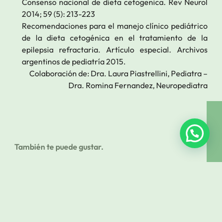
Consenso nacional de dieta cetogenica. Rev Neurol
2014; 59 (5): 213-223
Recomendaciones para el manejo clínico pediátrico
de la dieta cetogénica en el tratamiento de la
epilepsia refractaria. Artículo especial. Archivos
argentinos de pediatría 2015.
Colaboración de: Dra. Laura Piastrellini,
Pediatra
–
Dra. Romina Fernandez,
Neuropediatra
También te puede gustar.
Cuando la violencia habla: lo que irrumpe en las
aulas y nos deja sin palabras
Por Lic. Elida Mussa En estos días, ver a chicos
¿Y si el problema no fue la terapia, sino que todavía