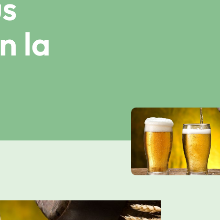
us
n la