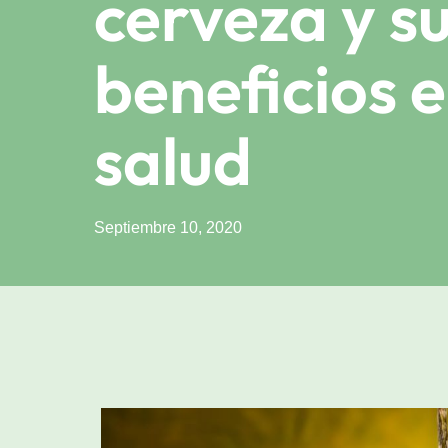
cerveza y s
beneficios e
salud
Septiembre 10, 2020