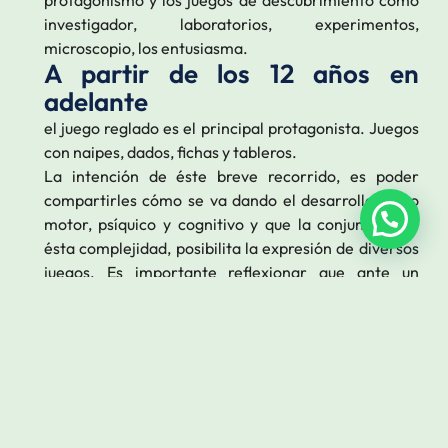
investigador, laboratorios, experimentos,
microscopio, los entusiasma.
A partir de los 12 años en
adelante
el juego reglado es el principal protagonista. Juegos
con naipes, dados, fichas y tableros.
La intención de éste breve recorrido, es poder
compartirles cómo se va dando el desarrollo tanto
motor, psíquico y cognitivo y que la conjunción de
ésta complejidad, posibilita la expresión de diversos
juegos. Es importante reflexionar que ante un
cambio observable son muchas las variables que
subyacen haciendo que un niño pueda ir
complejizando su juego y aprendiendo.
La clínica Psicopedagógica,
atravesada por el juego.
El juego como instancia de observación del