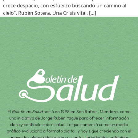
crece despacio, con esfuerzo buscando un camino al
cielo”. Rubén Sotera. Una Crisis vital, […]
El
Boletín de Salud
nació en 1998 en San Rafael, Mendoza, como
una iniciativa de Jorge Rubén Yagüe para ofrecer información
clara y confiable sobre salud. Lo que comenzó como un medio
gráfico evolucionó a formato digital, y hoy sigue creciendo con el
apoyo de colaboradores y auspiciantes, brindando contenidos